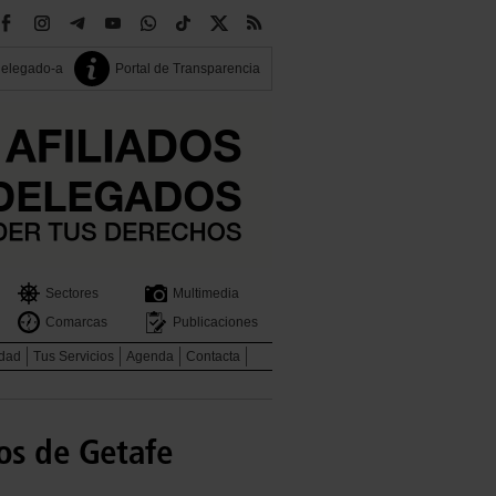
delegado-a
Portal de Transparencia
Sectores
Multimedia
Comarcas
Publicaciones
idad
Tus Servicios
Agenda
Contacta
os de Getafe