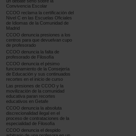
un debate serio sobre la
Convivencia Escolar
CCOO reclama la certificación del
Nivel C en las Escuelas Oficiales
de Idiomas de la Comunidad de
Madrid
CCOO denuncia presiones a los
centros para que devuelvan cupo
de profesorado
CCOO denuncia la falta de
profesorado de Filosofía
CCOO denuncia el pésimo
funcionamiento de la Consejería
de Educación y sus continuados
recortes en el inicio de curso
Las presiones de CCOO y la
movilización de la comunidad
educativa paran recortes
educativos en Getafe
CCOO denuncia la absoluta
discrecionalidad ilegal en el
proceso de contrataciones de la
especialidad de Filosofía
CCOO denuncia el despido
arbitrario de una profesora en un