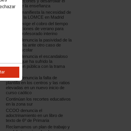
por los recortes y desarrollar el
sector de la enseñanza
rechazar
CCOO manifiesta la necesidad de
s
paralizar la LOMCE en Madrid
CCOO exige el cobro del tiempo
de vacaciones de verano para
todo el profesorado interino
a
CCOO denuncia la pasividad de la
Consejería ante otro caso de
acoso escolar
CCOO denuncia el escandaloso
saqueo que ha sufrido la
educación pública con la trama
Púnica
tar
CCOO denuncia la falta de
plantilla en los centros y las ratios
elevadas en un nuevo inicio de
curso caótico
Continúan los recortes educativos
en la zona sur
CCOO denuncia el
adoctrinamiento en un libro de
texto de 6º de Primaria
Reclamamos un plan de trabajo y