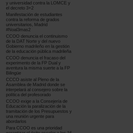
y universidad contra la LOMCE y
el decreto 3+2
Manifestación de estudiantes
contra la reforma de grados
universitarios, Madrid
#Noal3mas2
CCOO denuncia el continuismo
de la DAT Norte y del nuevo
Gobierno madrileño en la gestión
de la educación pública madrileña
CCOO denuncia el fracaso del
experimento de la FP Dual y
aventura la misma suerte a la FP
Bilingüe
CCCO asiste al Pleno de la
Asamblea de Madrid donde se
interpelará al consejero sobre la
política del profesorado
CCOO exige a la Consejería de
Educación la paralización de la
tramitación de los Presupuestos y
una reunión urgente para
abordarlos
Para CCOO es una prioridad
garantizar el éxito escolar a los 16