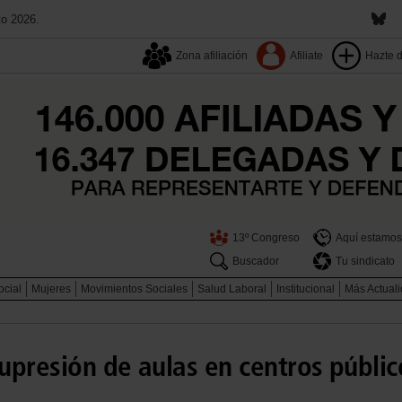
to 2026.
Zona afiliación
Afiliate
Hazte 
13º Congreso
Aquí estamos
Buscador
Tu sindicato
ocial
Mujeres
Movimientos Sociales
Salud Laboral
Institucional
Más Actual
upresión de aulas en centros públic