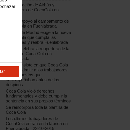
Manifestación de Airbús y
rechazar
trabajadors de CocaCola en
Madrid
Masivo apoyo al campamento de
Coca-Cola en Fuenlabrada
CCOO de Madrid exige a la nueva
Coca-Cola que cumpla las
sentencias y reabra Fuenlabrada
CCOO celebra la reapertura de la
fábrica de Coca-Cola en
Fuenlabrada
CCOO insiste en que Coca-Cola
debe readmitir a los trabajadores
tar
en los puestos que
desempeñaban antes de los
despidos
Coca Cola violó derechos
fundamentales y debe cumplir la
sentencia en sus propios términos
Se reincorpora toda la plantilla de
Coca Cola
Los últimos trabajadores de
CocaCola entran en la fábrica en
Fuenlabrada , 22-10-2015