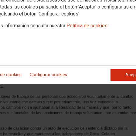
todas las cookies pulsando el botón 'Aceptar' o configurarlas o 
pulsando el botón 'Configurar cookies'
s información consulta nuestra
Política de cookies
 Cola
 de cookies
Configurar cookies
Acep
 del los conflictos interpuestos, en concreto a la forma de proceder de la
zados voluntarios que se acogieron a las medidas propuestas por la empresa
RE.
ciones de trabajo de las personas que accedieron voluntariamente al cambio
ue voluntario ese cambio y que posteriormente, una vez conocida la
os cambios no se ajustaban a la literalidad de la misma y que, por lo tanto,
ones sustanciales de las condiciones de trabajo voluntariamente asumidas por
so de casación contra un auto de ejecución de sentencia dictado por la
e ha resuelto y que mantiene a los trabajadores de Coca- Cola en