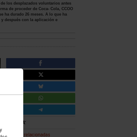
n de los desplazados voluntarios antes
forma de proceder de Coca- Cola, CCOO
que ha durado 26 meses. A lo que ha
 y después con la aplicación e
 y
Noticias relacionadas
edes