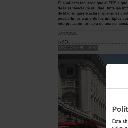
El sindicato recuerda que el ERE sigue 
de la sentencia de nulidad. Ante las 
de Madrid quiere aclarar que no es cie
puesto fin es a uno de los múltiples c
interpretación torticera de una sentenci
30/03/2016.
TEMAS
COCA-COLA EN LUCHA
Polí
Este sit
obtener