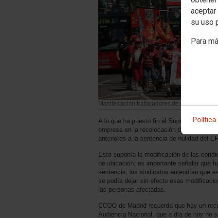
aceptar 
su uso 
Para má
Manifestación trabajadores de Airbús y Coca
Política
A lo que ha puesto fin el Supremo es a uno
empresa en la recolocación de los despla
anteriores a la sentencia de nulidad del E
Esto suponía la modificación de las condi
de ubicación, es importante señalar que f
sentencia, los sindicatos entendían que es
se podía dejar sin efecto esas modificaci
las personas afectadas.
CCOO de Madrid recuerda que hay un recur
Audiencia Nacional, que a día de hoy no s