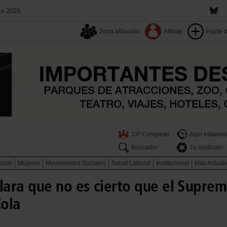
to 2026.
Zona afiliación
Afiliate
Hazte 
13º Congreso
Aquí estamos
Buscador
Tu sindicato
ocial
Mujeres
Movimientos Sociales
Salud Laboral
Institucional
Más Actual
ara que no es cierto que el Suprem
ola