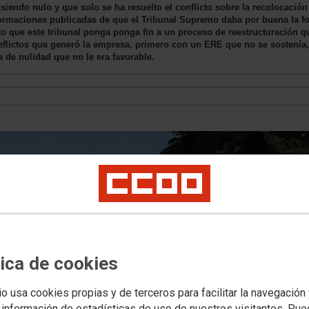
siendo nulo y que solo se ha resuelto el conflicto sobre la recolocació
informaciones publicadas de que el Tribunal Supremo daba por buena la 
rto que este tribunal ponga ponga fin a un proceso de reestructuración 
onflictos que generó la empresa, primero con un ERE que no se sostenía,
a de nulidad que no le era favorable.
tica de cookies
io usa cookies propias y de terceros para facilitar la navegación
 información de estadísticas de uso de nuestros visitantes. Pu