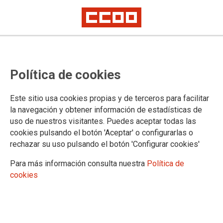
A lo largo de 2015 un total de 170.528 personas han participado en una
huelga
Despidos colectivos y
Política de cookies
reestructuraciones, motivos
Este sitio usa cookies propias y de terceros para facilitar
principales de huelga en el sector
la navegación y obtener información de estadísticas de
uso de nuestros visitantes. Puedes aceptar todas las
privado
cookies pulsando el botón 'Aceptar' o configurarlas o
rechazar su uso pulsando el botón 'Configurar cookies'
Aunque en 2015 la conflictividad laboral que derivó en
Para más información consulta nuestra
Política de
huelgas fue menor que la de 2104, CCOO destaca la acción
cookies
sindical en defensa del empleo, porque muchas de las
huelgas convocadas obedecieron a procesos de
reestructuración de plantillas y despidos colectivos, justo
cuando el Gobierno presume de recuperación y salida de la
crisis y de estar creando cientos de miles de empleos. Sin