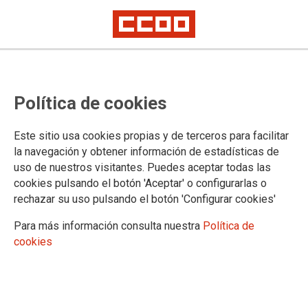
EPA PRIMER TRIMESTRE
Madrid pierde 28.700 empleos y
Política de cookies
aumenta el desempleo en 6.600
personas
Este sitio usa cookies propias y de terceros para facilitar
la navegación y obtener información de estadísticas de
uso de nuestros visitantes. Puedes aceptar todas las
CCOO de Madrid recuerda que las mujeres siguen siendo las más
castigadas por la falta de empleo
cookies pulsando el botón 'Aceptar' o configurarlas o
rechazar su uso pulsando el botón 'Configurar cookies'
28/04/2016.
Para más información consulta nuestra
Política de
TEMAS
cookies
PARO
Los de la EPA del primer trimestre de 2016 son unos malos datos
que muestran el empeoramiento y la debilidad de la actividad