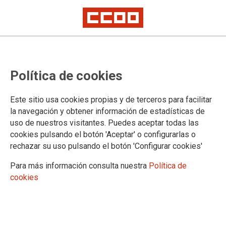
CCOO y FeSP convocan
Política de cookies
concentraciones en la sede de
Unidad Editorial
Este sitio usa cookies propias y de terceros para facilitar
la navegación y obtener información de estadísticas de
Coincidiendo con las jornadas de huelga convocada contra el ERE
uso de nuestros visitantes. Puedes aceptar todas las
cookies pulsando el botón 'Aceptar' o configurarlas o
Coincidiendo con la huelga convocada hoy martes, 10 de
rechazar su uso pulsando el botón 'Configurar cookies'
mayo, por las organizaciones sindicales CCOO y la
Federación de Sindicatos de Periodistas en Unidad Editorial,
Para más información consulta nuestra
Política de
a la que están convocados cerca de 1.500 trabajadores, se
cookies
han convocado sendas concentraciones de protesta en los
alrededores de la sede principal de la compañía (Avenida de
San Luis, 25), a las 12 y a las 16 horas.
10/05/2016.