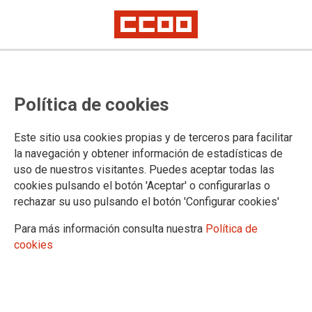
Es necesario empleo de calidad y
Política de cookies
mayor protección a las personas
desempleadas
Este sitio usa cookies propias y de terceros para facilitar
la navegación y obtener información de estadísticas de
El 83% de los contratos realizados en abril fueron temporales
uso de nuestros visitantes. Puedes aceptar todas las
cookies pulsando el botón 'Aceptar' o configurarlas o
Las personas desempleadas registradas en el mes de abril
rechazar su uso pulsando el botón 'Configurar cookies'
en el Servicio Público de Empleo son 450.003, lo que supone
un descenso de 8.431 personas respecto al mes anterior.
Para más información consulta nuestra
Política de
04/05/2016.
cookies
TEMAS
PARO
La reducción del paro ha seguido la misma tendencia que el