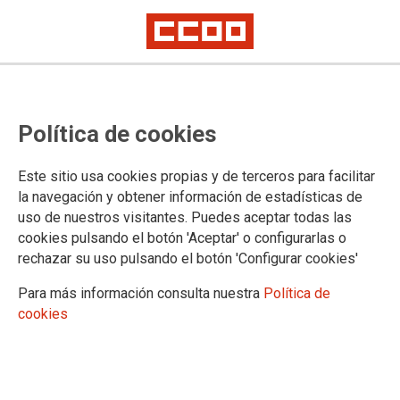
Firmados los convenios que
Política de cookies
desarrollan el 4º Plan Director en
Prevención de Riesgos Laborales
Este sitio usa cookies propias y de terceros para facilitar
la navegación y obtener información de estadísticas de
Los delegados de prevención de CCOO de Madrid realizarán 3.000
uso de nuestros visitantes. Puedes aceptar todas las
visitas y 2.000 asesoramientos a trabajadores de la región
cookies pulsando el botón 'Aceptar' o configurarlas o
rechazar su uso pulsando el botón 'Configurar cookies'
25/05/2016.
TEMAS
Para más información consulta nuestra
Política de
ACUERDOS
SINIESTRALIDAD
cookies