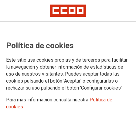
Los sindicatos de la Mesa
Política de cookies
Sectorial de Educación urgen a la
Consejería a negociar temas
Este sitio usa cookies propias y de terceros para facilitar
pendientes
la navegación y obtener información de estadísticas de
uso de nuestros visitantes. Puedes aceptar todas las
cookies pulsando el botón 'Aceptar' o configurarlas o
Las organizaciones sindicales de la Mesa Sectorial de
rechazar su uso pulsando el botón 'Configurar cookies'
Educación —CCOO, ANPE, CSI-F y FETE-UGT—, ante la
inminente finalización del curso, han dirigido en el día de hoy
Para más información consulta nuestra
Política de
una carta al consejero de Educación, Juventud y Deporte,
cookies
para recordarle que aún quedan pendientes muchos temas
que afectan al profesorado madrileño, todos ellos de urgente
negociación y concreción.