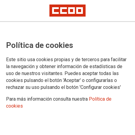
Recursos de alzada contra la
Política de cookies
masificación de las aulas en los
municipios de la Dirección de Área
Este sitio usa cookies propias y de terceros para facilitar
Territorial Sur
la navegación y obtener información de estadísticas de
uso de nuestros visitantes. Puedes aceptar todas las
cookies pulsando el botón 'Aceptar' o configurarlas o
El sindicato ha presentado 14 recursos de alzada en los que
rechazar su uso pulsando el botón 'Configurar cookies'
denuncia el exceso de ratio en diferentes municipios de la
zona. CCOO denuncia que la Administración no ha
Para más información consulta nuestra
Política de
respondido a las denuncias presentadas.
cookies
07/06/2016.
TEMAS
ENSEÑANZA