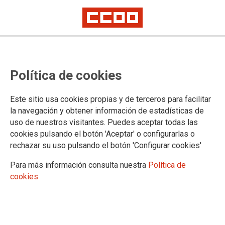
40 años de la Unión Local de
Política de cookies
CCOO en Fuenlabrada
Este sitio usa cookies propias y de terceros para facilitar
Artículo de Jaime Cedrún, secretario general de CCOO de
la navegación y obtener información de estadísticas de
Madrid
uso de nuestros visitantes. Puedes aceptar todas las
cookies pulsando el botón 'Aceptar' o configurarlas o
24/06/2016.
rechazar su uso pulsando el botón 'Configurar cookies'
TEMAS
OPINION
CCOO HACE HISTORIA
Para más información consulta nuestra
Política de
cookies