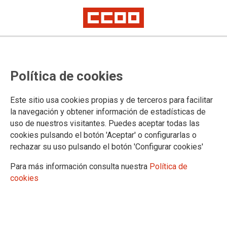
#Rajoy, no es paralizarlas, es
Política de cookies
derogarlas, es #NoalaLOMCE. Hay
que seguir con la presión
Este sitio usa cookies propias y de terceros para facilitar
la navegación y obtener información de estadísticas de
Artículo de opinión de Jaime Cedrún, secretario general de CCOO de
uso de nuestros visitantes. Puedes aceptar todas las
Madrid
cookies pulsando el botón 'Aceptar' o configurarlas o
rechazar su uso pulsando el botón 'Configurar cookies'
28/10/2016.
TEMAS
Para más información consulta nuestra
Política de
OPINION
cookies