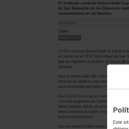
El sindicato continúa denunciando la pr
de San Sebastián de los Reyes sin cont
representantes de las familias
05/09/2016.
TEMAS
ENSEÑANZA
CCOO continúa denunciando la práctica aut
al centro) en el CEIP Silvio Abad de San S
que ha supuesto el rechazo al mismo de to
familias).
Que el profesorado del centro con el apoy
solución al conflicto una candidatura de E
esta comunidad educativa y que conocen p
Que CCOO da su apoyo incondicional a la
con esta propuesta de candidatura de equi
haber contado desde un primer momento co
Polí
directa externa al centro, lo que ha cread
buen funcionamiento.
Este sit
Que se debería haber observado lo que la 
obtener