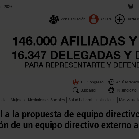
to 2026.
Zona afiliación
Afiliate
Hazte 
13º Congreso
Aquí estamos
Buscador
Tu sindicato
ocial
Mujeres
Movimientos Sociales
Salud Laboral
Institucional
Más Actual
 a la propuesta de equipo directivo
ión de un equipo directivo externo a