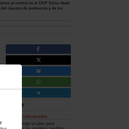
terno al centro) en el CEIP Silvio Abad
del claustro de profesores y de los
Noticias relacionadas
 y
CCOO exige un plan para
recuperar los empleos perdidos
edes