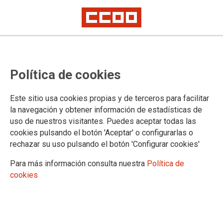
CCOO considera que el consejero
Política de cookies
de Educación retuerce las cifras en
educación y anuncia medidas
Este sitio usa cookies propias y de terceros para facilitar
fantasma para la educación
la navegación y obtener información de estadísticas de
uso de nuestros visitantes. Puedes aceptar todas las
madrileña
cookies pulsando el botón 'Aceptar' o configurarlas o
rechazar su uso pulsando el botón 'Configurar cookies'
Una delegación de CCOO ha asistido al Pleno de la
Para más información consulta nuestra
Política de
Asamblea de Madrid donde se está debatiendo la situación
cookies
de la educación madrileña. El sindicato no coincide con el
panorama de la educación que ha descrito el consejero de
Educación de la Comunidad de Madrid Rafael van Grieken y
critica su visión sesgada de los problemas de la educación.