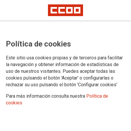
DÍA MUNDIAL DEL TURISMO
Condiciones laborales precarias
Política de cookies
en la cara B del turismo en la
Comunidad de Madrid
Este sitio usa cookies propias y de terceros para facilitar
la navegación y obtener información de estadísticas de
uso de nuestros visitantes. Puedes aceptar todas las
CCOO de Madrid denuncia que el 90% de las nuevas contrataciones
fueron temporales y a tiempo parcial
cookies pulsando el botón 'Aceptar' o configurarlas o
rechazar su uso pulsando el botón 'Configurar cookies'
26/09/2016.
Para más información consulta nuestra
Política de
TEMAS
cookies
MOVILIZACIONES
CONFLICTOS LABORALES