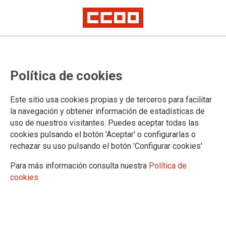
CCOO hace un llamamiento en
Política de cookies
defensa del trabajo docente y la
educación pública
Este sitio usa cookies propias y de terceros para facilitar
la navegación y obtener información de estadísticas de
5 de octubre, Día Mundial de los Docentes
uso de nuestros visitantes. Puedes aceptar todas las
cookies pulsando el botón 'Aceptar' o configurarlas o
Reivindica la figura del profesorado en el Día Mundial de los
rechazar su uso pulsando el botón 'Configurar cookies'
Docentes, que este año coincide con el 50º aniversario de la
aprobación, en 1966, de la Recomendación Conjunta de la
Para más información consulta nuestra
Política de
OIT y la UNESCO relativa a la Condición del Personal
cookies
Docente.
05/10/2016.
TEMAS
ENSEÑANZA