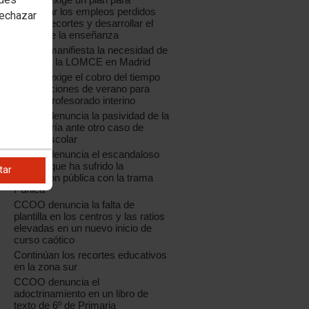
recuperar los empleos perdidos
rechazar
por los recortes y desarrollar el
sector de la enseñanza
CCOO manifiesta la necesidad de
paralizar la LOMCE en Madrid
CCOO exige el cobro del tiempo
de vacaciones de verano para
todo el profesorado interino
CCOO denuncia la pasividad de la
Consejería ante otro caso de
acoso escolar
CCOO denuncia el escandaloso
saqueo que ha sufrido la
tar
educación pública con la trama
Púnica
CCOO denuncia la falta de
plantilla en los centros y las ratios
elevadas en un nuevo inicio de
curso caótico
Continúan los recortes educativos
en la zona sur
CCOO denuncia el
adoctrinamiento en un libro de
texto de 6º de Primaria