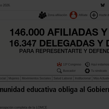
to 2026.
Zona afiliación
Afiliate
Hazte 
13º Congreso
Aquí estamos
Buscador
Tu sindicato
ocial
Mujeres
Movimientos Sociales
Salud Laboral
Institucional
Más Actual
munidad educativa obliga al Gobiern
a derogación completa de la LOMCE