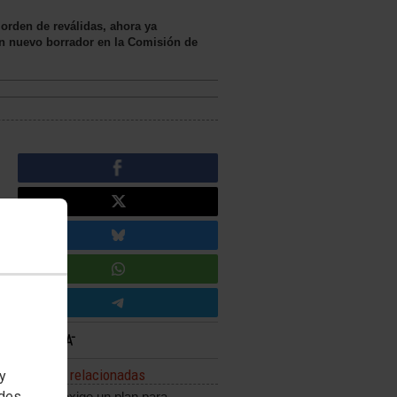
orden de reválidas, ahora ya
un nuevo borrador en la Comisión de
Noticias relacionadas
 y
edes
CCOO exige un plan para