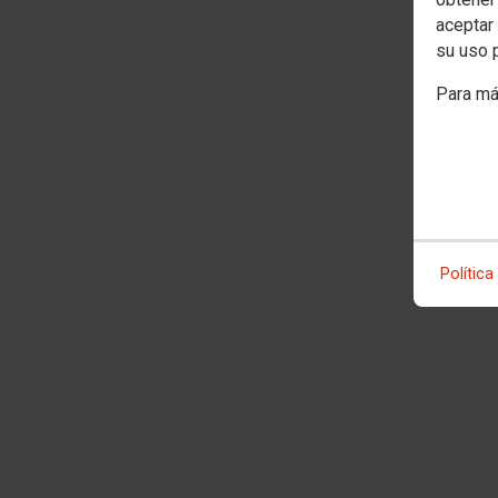
aceptar 
su uso 
Para má
Política