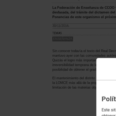
La Federación de Enseñanza de CCOO val
desfasada, del trámite del dictamen de
Ponencias de este organismo el próxim
30/11/2016.
TEMAS
ENSEÑANZA
Sin conocer todavía el texto del Real Dec
mantuvo ayer con las comunidades autóno
Quizás el logro más importante es la desap
irreversibilidad temprana de las opciones 
posibilidad de obtener el graduado en ES
El mantenimiento del distrito único para 
la LOMCE más allá de la propia prueba de 
limitación de las materias objeto de evalu
Polí
Este sit
obtener