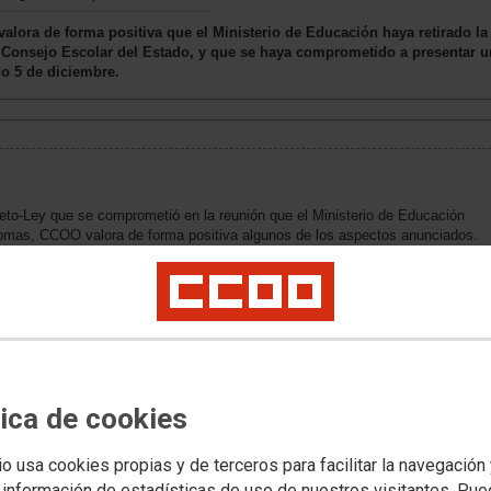
ora de forma positiva que el Ministerio de Educación haya retirado la 
l Consejo Escolar del Estado, y que se haya comprometido a presentar 
o 5 de diciembre.
reto-Ley que se comprometió en la reunión que el Ministerio de Educación
mas, CCOO valora de forma positiva algunos de los aspectos anunciados.
arición de la doble titulación al acabar la ESO, que suponía una
educativas. En el mismo sentido, también se repara una injusticia con la
O para el alumnado que cursa Formación Profesional Básica.
el acceso a la universidad es asimismo un cambio estratégico que enmienda a
evaluación y que la modifica sustancialmente. Igual de razonable es la
ación y que las pruebas se conviertan en muestrales.
tica de cookies
io usa cookies propias y de terceros para facilitar la navegación
 información de estadísticas de uso de nuestros visitantes. Pu