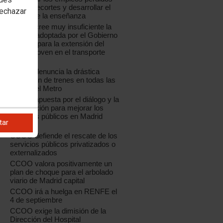
por los recortes y desarrollar el
rechazar
sector de la enseñanza
CCOO cree muy insuficiente la
medida adoptada por el Gobierno
regional para la extensión del
Abono Joven en el transporte
público
CCOO denuncia la drástica
reducción de trenes en todas las
líneas del Metro
CCOO apuesta por el diálogo y la
l
negociación para mejorar los
servicios públicos en Madrid
tar
capital
CCOO defiende el rescate de los
servicios públicos privatizados o
externalizados
CCOO valora positivamente un
plan de choque para el arbolado
viario de Madrid capital
CCOO irá a huelga en RENFE el
4 de septiembre
CCOO exige la dimisión de la
Dirección del Hospital