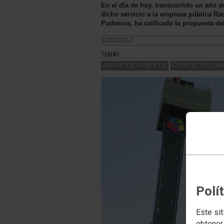
En el día de hoy, transcurrido un año 
dicho servicio a la empresa pública Ra
Podemos, ha ratificado la propuesta d
12/01/2017.
TEMAS
SERVICIOS PUBLICOS
CONFLICTOS LA
Polí
Este sit
obtener