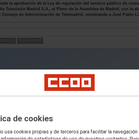
desde la aprobación de la Ley de regulación del servicio público de comu
dio Televisión Madrid S.A., el Pleno de la Asamblea de Madrid, con la a
el Consejo de Administración de Telemadrid, nombrando a José Pablo L
BORALES
TELEMADRID
tica de cookies
io usa cookies propias y de terceros para facilitar la navegación
 información de estadísticas de uso de nuestros visitantes. Pu