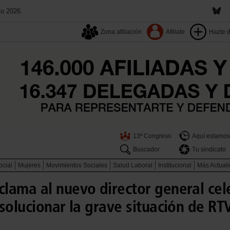
to 2026.
Zona afiliación
Afiliate
Hazte 
13º Congreso
Aquí estamos
Buscador
Tu sindicato
ocial
Mujeres
Movimientos Sociales
Salud Laboral
Institucional
Más Actual
lama al nuevo director general cel
solucionar la grave situación de R