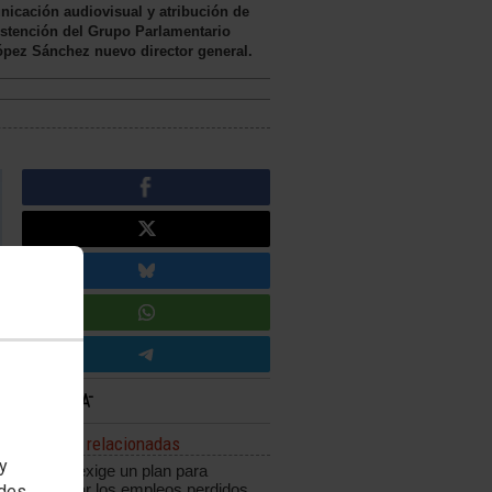
nicación audiovisual y atribución de
bstención del Grupo Parlamentario
ópez Sánchez nuevo director general.
Noticias relacionadas
 y
CCOO exige un plan para
recuperar los empleos perdidos
edes