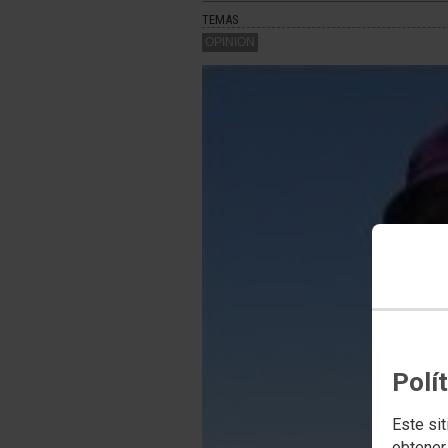
TEMAS
OPINION
Polí
Este sit
obtener