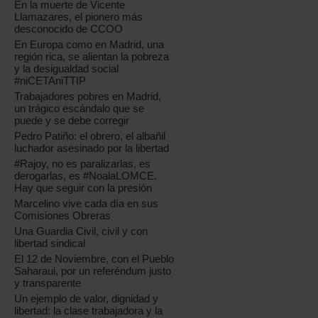
En la muerte de Vicente
Llamazares, el pionero más
desconocido de CCOO
En Europa como en Madrid, una
región rica, se alientan la pobreza
y la desigualdad social
#niCETAniTTIP
Trabajadores pobres en Madrid,
un trágico escándalo que se
puede y se debe corregir
Pedro Patiño: el obrero, el albañil
luchador asesinado por la libertad
#Rajoy, no es paralizarlas, es
derogarlas, es #NoalaLOMCE.
Hay que seguir con la presión
Marcelino vive cada día en sus
Comisiones Obreras
Una Guardia Civil, civil y con
libertad sindical
El 12 de Noviembre, con el Pueblo
Saharaui, por un referéndum justo
y transparente
Un ejemplo de valor, dignidad y
libertad: la clase trabajadora y la