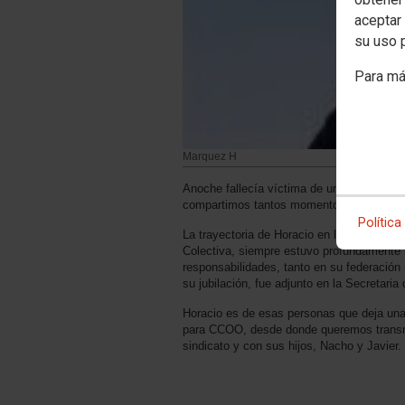
aceptar 
su uso 
Para má
Marquez H
Anoche fallecía víctima de un infarto cer
compartimos tantos momentos de lucha, re
Política
La trayectoria de Horacio en las Comisio
Colectiva, siempre estuvo profundamente 
responsabilidades, tanto en su federació
su jubilación, fue adjunto en la Secretaria 
Horacio es de esas personas que deja una 
para CCOO, desde donde queremos transmi
sindicato y con sus hijos, Nacho y Javier.