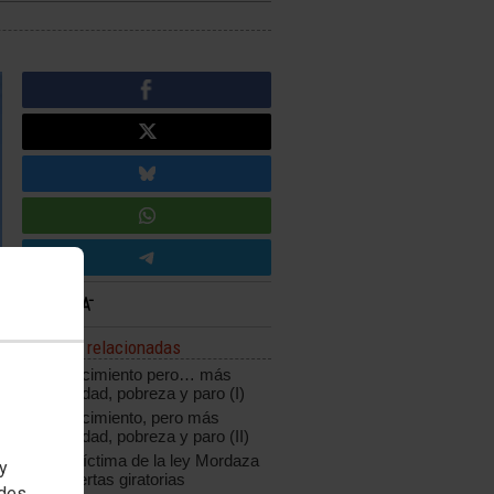
Noticias relacionadas
Más crecimiento pero… más
desigualdad, pobreza y paro (I)
Más crecimiento, pero más
desigualdad, pobreza y paro (II)
Galán, víctima de la ley Mordaza
 y
y las puertas giratorias
edes