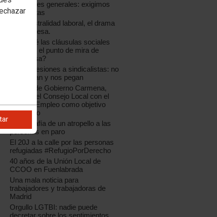
Elecciones generales: exigimos
rechazar
respuestas
La siniestralidad laboral, el drama
que no cesa.
¿Por qué las cláusulas sociales
están en el punto de mira de
Dancausa?
Más agresiones a sindicalistas: no
nos pagan y nos pegan
Un año de Gobierno Carmena,
arranca el Consejo Local con el
Plan de Empleo como objetivo
inmediato
tar
Radiografía de un atropello a las
personas en paro
El 20J a la calle por las personas
refugiadas #RefugioPorDerecho
40 años de la Unión Local de
CCOO en Fuenlabrada
Una mala noticia para
trabajadores y trabajadoras de
Madrid
Orgullo LGTBI: nadie puede
decretar sobre los sentimientos