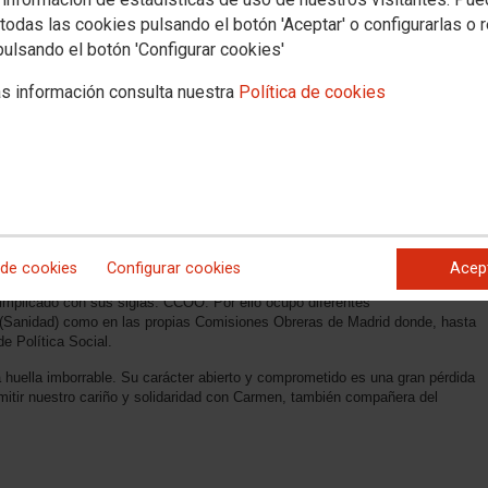
todas las cookies pulsando el botón 'Aceptar' o configurarlas o 
pulsando el botón 'Configurar cookies'
s información consulta nuestra
Política de cookies
ebral Horacio Márquez de la Rúa, el compañero Horacio, con quien
ivindicación y amistad.
 de cookies
Configurar cookies
Acep
nes Obreras de Madrid es muy larga. Gran conocedor de la Negociación
implicado con sus siglas: CCOO. Por ello ocupó diferentes
n (Sanidad) como en las propias Comisiones Obreras de Madrid donde, hasta
de Política Social.
huella imborrable. Su carácter abierto y comprometido es una gran pérdida
tir nuestro cariño y solidaridad con Carmen, también compañera del