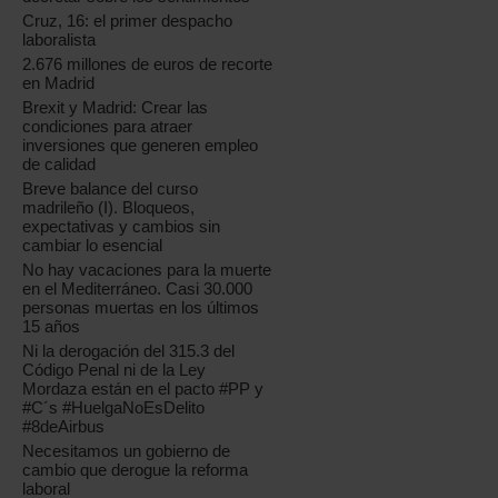
Cruz, 16: el primer despacho
laboralista
2.676 millones de euros de recorte
en Madrid
Brexit y Madrid: Crear las
condiciones para atraer
inversiones que generen empleo
de calidad
Breve balance del curso
madrileño (I). Bloqueos,
expectativas y cambios sin
cambiar lo esencial
No hay vacaciones para la muerte
en el Mediterráneo. Casi 30.000
personas muertas en los últimos
15 años
Ni la derogación del 315.3 del
Código Penal ni de la Ley
Mordaza están en el pacto #PP y
#C´s #HuelgaNoEsDelito
#8deAirbus
Necesitamos un gobierno de
cambio que derogue la reforma
laboral