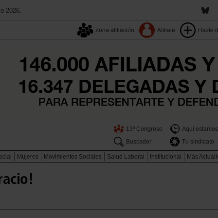
to 2026.
Zona afiliación
Afiliate
Hazte 
13º Congreso
Aquí estamos
Buscador
Tu sindicato
ocial
Mujeres
Movimientos Sociales
Salud Laboral
Institucional
Más Actual
racio!