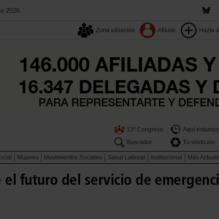
to 2026.
Zona afiliación
Afiliate
Hazte 
13º Congreso
Aquí estamos
Buscador
Tu sindicato
ocial
Mujeres
Movimientos Sociales
Salud Laboral
Institucional
Más Actual
 el futuro del servicio de emergenci