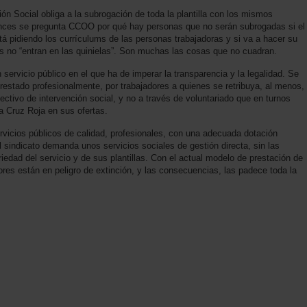
ón Social obliga a la subrogación de toda la plantilla con los mismos
onces se pregunta CCOO por qué hay personas que no serán subrogadas si el
tá pidiendo los currículums de las personas trabajadoras y si va a hacer su
nos no “entran en las quinielas”. Son muchas las cosas que no cuadran.
ervicio público en el que ha de imperar la transparencia y la legalidad. Se
prestado profesionalmente, por trabajadores a quienes se retribuya, al menos,
lectivo de intervención social, y no a través de voluntariado que en turnos
a Cruz Roja en sus ofertas.
rvicios públicos de calidad, profesionales, con una adecuada dotación
 el sindicato demanda unos servicios sociales de gestión directa, sin las
riedad del servicio y de sus plantillas. Con el actual modelo de prestación de
ores están en peligro de extinción, y las consecuencias, las padece toda la