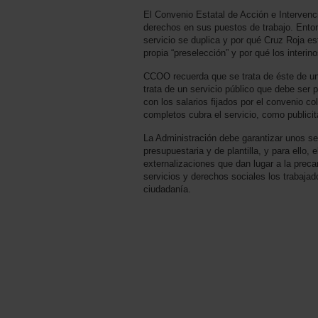
El Convenio Estatal de Acción e Intervenci
derechos en sus puestos de trabajo. Ent
servicio se duplica y por qué Cruz Roja es
propia “preselección” y por qué los interi
CCOO recuerda que se trata de éste de un s
trata de un servicio público que debe ser 
con los salarios fijados por el convenio co
completos cubra el servicio, como publicit
La Administración debe garantizar unos se
presupuestaria y de plantilla, y para ello,
externalizaciones que dan lugar a la preca
servicios y derechos sociales los trabajad
ciudadanía.