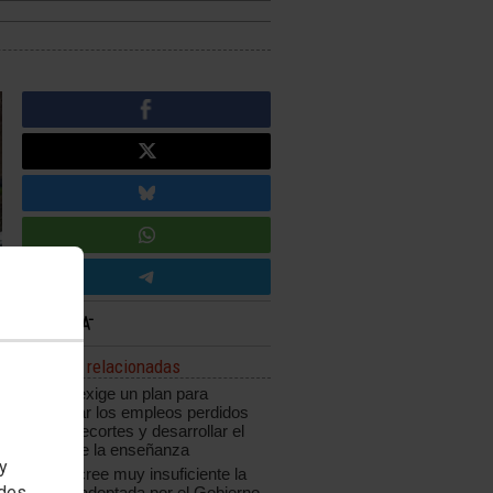
Noticias relacionadas
CCOO exige un plan para
recuperar los empleos perdidos
por los recortes y desarrollar el
sector de la enseñanza
 y
CCOO cree muy insuficiente la
edes
medida adoptada por el Gobierno