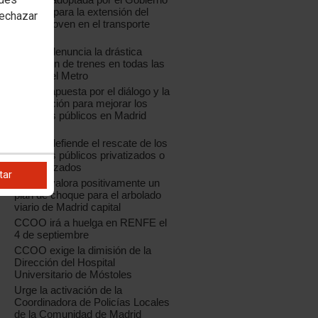
regional para la extensión del
rechazar
Abono Joven en el transporte
público
CCOO denuncia la drástica
reducción de trenes en todas las
líneas del Metro
CCOO apuesta por el diálogo y la
negociación para mejorar los
servicios públicos en Madrid
capital
CCOO defiende el rescate de los
servicios públicos privatizados o
externalizados
tar
CCOO valora positivamente un
plan de choque para el arbolado
viario de Madrid capital
CCOO irá a huelga en RENFE el
4 de septiembre
CCOO exige la dimisión de la
Dirección del Hospital
Universitario de Móstoles
Urge la activación de la
Coordinadora de Policías Locales
de la Comunidad de Madrid