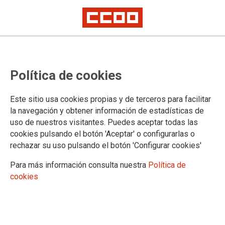
CCOO denuncia la precaria
Política de cookies
situación que vive el personal de
las Escuelas de Música y Danza de
Este sitio usa cookies propias y de terceros para facilitar
la capital desde 2013
la navegación y obtener información de estadísticas de
uso de nuestros visitantes. Puedes aceptar todas las
cookies pulsando el botón 'Aceptar' o configurarlas o
rechazar su uso pulsando el botón 'Configurar cookies'
01/02/2017.
TEMAS
Para más información consulta nuestra
Política de
SERVICIOS PUBLICOS
cookies