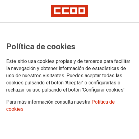
El Ministerio de Justicia asume
Política de cookies
gran parte de las propuestas de
CCOO sobre el Registro Civil
Este sitio usa cookies propias y de terceros para facilitar
la navegación y obtener información de estadísticas de
uso de nuestros visitantes. Puedes aceptar todas las
El ministerio defenderá en el Parlamento un Registro Civil
cookies pulsando el botón 'Aceptar' o configurarlas o
público, gratuito, atendido solo por personal funcionario de la
rechazar su uso pulsando el botón 'Configurar cookies'
Administración de Justicia y con las mismas oficinas que las
existentes en la actualidad
Para más información consulta nuestra
Política de
cookies
09/02/2017.
TEMAS
SERVICIOS PUBLICOS