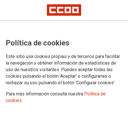
La Comisión de Expertos sobre
Política de cookies
interinos desaprovecha la ocasión
para equiparar los derechos de los
Este sitio usa cookies propias y de terceros para facilitar
trabajadores temporales e
la navegación y obtener información de estadísticas de
uso de nuestros visitantes. Puedes aceptar todas las
indefinidos
cookies pulsando el botón 'Aceptar' o configurarlas o
rechazar su uso pulsando el botón 'Configurar cookies'
No se debe alargar en el tiempo la reparación de un trato injusto, tal y
como establece la justicia europea
Para más información consulta nuestra
Política de
cookies
CCOO y UGT consideran que aplazar el informe definitivo de
la Comisión de Expertos sobre los interinos hasta que, tanto
el Tribunal Supremo como el Tribunal de Justicia de la Unión
Europea (TJUE) resuelvan otros asuntos en esta materia, es
dilatar en el tiempo una situación injusta que perjudica los