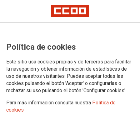
Concentración por el
Política de cookies
mantenimiento de los empleos de
los trabajadores de los centros
Este sitio usa cookies propias y de terceros para facilitar
municipales
la navegación y obtener información de estadísticas de
uso de nuestros visitantes. Puedes aceptar todas las
cookies pulsando el botón 'Aceptar' o configurarlas o
rechazar su uso pulsando el botón 'Configurar cookies'
07/03/2017.
TEMAS
Para más información consulta nuestra
Política de
SERVICIOS PUBLICOS
CONFLICTOS LABORALES
cookies