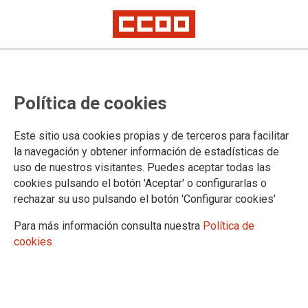
Una nueva agresión en el Centro
Política de cookies
Penitenciario de Valdemoro
Este sitio usa cookies propias y de terceros para facilitar
CCOO denuncia que el déficit estructural de personal
la navegación y obtener información de estadísticas de
penitenciario en Instituciones Penitenciarios, con unas
uso de nuestros visitantes. Puedes aceptar todas las
vacantes superiores al 10%, y la ausencia de tratamiento
cookies pulsando el botón 'Aceptar' o configurarlas o
para la enfermedad mental en prisiones, están disparando la
rechazar su uso pulsando el botón 'Configurar cookies'
conflictividad en los centros penitenciarios de la Comunicad
de Madrid. Se ha producido una nueva agresión en el Centro
Para más información consulta nuestra
Política de
Penitenciario de Valdemoro. Los agredidos han sido tres
cookies
trabajadores y uno de ellos necesitó asistencia hospitalaria,
al recibir una fuerte patada en la nariz.
13/03/2017.