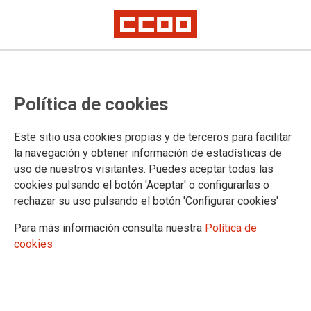
Las plantillas de ocio educativo y
Política de cookies
animación sociocultural se
concentran frente al
Este sitio usa cookies propias y de terceros para facilitar
Ayuntamiento de Madrid
la navegación y obtener información de estadísticas de
uso de nuestros visitantes. Puedes aceptar todas las
Viernes, 28 de abril, de 12 a 14 horas, en Montalbán, 1, contra el
cookies pulsando el botón 'Aceptar' o configurarlas o
abandono por parte de las instituciones y el abuso por parte de las
rechazar su uso pulsando el botón 'Configurar cookies'
empresas
Para más información consulta nuestra
Política de
Las plantillas de Ocio Educativo (centros cívicos y culturales,
cookies
museos, animación sociocultural, centros socioculturales de
personas mayores, bibliotecas, ludotecas, casas de colonias
y albergues, campamentos, actividades educativas de
comedor escolar, patio, extraescolares, refuerzo escolar…),
que imparten actividades de diferentes disciplinas prestando