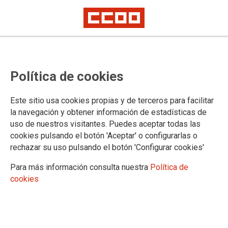
CCOO celebra la retirada del Plan
Política de cookies
de Conversión del Hospital de
Móstoles
Este sitio usa cookies propias y de terceros para facilitar
la navegación y obtener información de estadísticas de
uso de nuestros visitantes. Puedes aceptar todas las
CCOO se congratula de la decisión de la Consejería de
cookies pulsando el botón 'Aceptar' o configurarlas o
sanidad de retirar el plan de conversión de 130 camas de
rechazar su uso pulsando el botón 'Configurar cookies'
agudos en camas de media y larga estancia en el Hospital
Universitario de Móstoles
Para más información consulta nuestra
Política de
cookies
29/04/2017.
TEMAS
SERVICIOS PUBLICOS
MAREA BLANCA