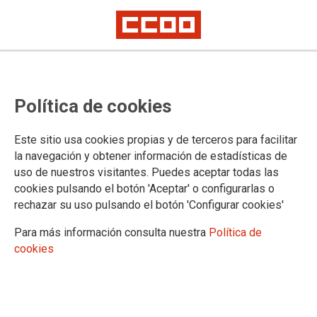
CCOO apoya la concentración
Política de cookies
contra los problemas de
escolarización en Villa de Vallecas
Este sitio usa cookies propias y de terceros para facilitar
la navegación y obtener información de estadísticas de
uso de nuestros visitantes. Puedes aceptar todas las
Este jueves, 8 de junio (a las 18 horas) frente la Asamblea de
cookies pulsando el botón 'Aceptar' o configurarlas o
Madrid, para denunciar la falta de centros educativos y la
rechazar su uso pulsando el botón 'Configurar cookies'
masificación de las aulas en el distrito de Villa de Vallecas.
Para más información consulta nuestra
Política de
07/06/2017.
cookies
TEMAS
ENSEÑANZA
CCOO de Madrid denuncia la falta
de centros educativos públicos que