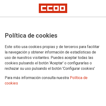
CCOO apoya y llama a la
Política de cookies
concentración convocada por la
Plataforma por la Escuela Pública
Este sitio usa cookies propias y de terceros para facilitar
de Vallecas
la navegación y obtener información de estadísticas de
uso de nuestros visitantes. Puedes aceptar todas las
cookies pulsando el botón 'Aceptar' o configurarlas o
La Plataforma por la Escuela Pública de Vallecas hará
rechazar su uso pulsando el botón 'Configurar cookies'
entrega este martes, 20 de junio, ante la Asamblea de Madrid
(Plaza de la Asamblea de Madrid, 1), de las firmas recogidas
Para más información consulta nuestra
Política de
en apoyo a su manifiesto “Por la dignidad de su Escuela
cookies
Pública”. Así mismo convoca concentración a las 19 horas
frente a la sede de la Asamblea. CCOO se suma a esta
convocatoria y apoya la reivindicación de la plataforma.