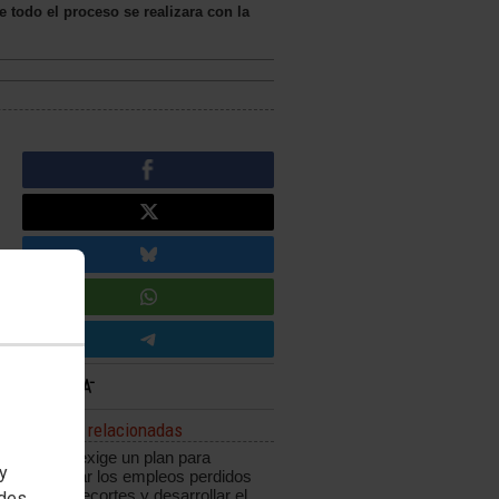
todo el proceso se realizara con la
Noticias relacionadas
CCOO exige un plan para
 y
recuperar los empleos perdidos
por los recortes y desarrollar el
edes