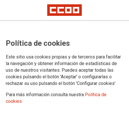
El desempleo se reduce a costa de
Política de cookies
la temporalidad en la Comunidad
de Madrid, denuncia CCOO
Este sitio usa cookies propias y de terceros para facilitar
la navegación y obtener información de estadísticas de
uso de nuestros visitantes. Puedes aceptar todas las
04/07/2017.
cookies pulsando el botón 'Aceptar' o configurarlas o
rechazar su uso pulsando el botón 'Configurar cookies'
TEMAS
PARO
Para más información consulta nuestra
Política de
cookies