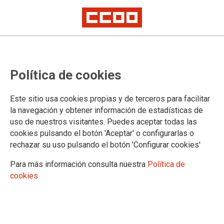
CCOO de Madrid alerta del peligro
Política de cookies
que suponen las altas
temperaturas para muchos
Este sitio usa cookies propias y de terceros para facilitar
colectivos profesionales
la navegación y obtener información de estadísticas de
uso de nuestros visitantes. Puedes aceptar todas las
cookies pulsando el botón 'Aceptar' o configurarlas o
rechazar su uso pulsando el botón 'Configurar cookies'
17/07/2017.
TEMAS
Para más información consulta nuestra
Política de
SINIESTRALIDAD
cookies