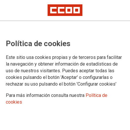
El paro crece en agosto en Madrid
Política de cookies
y se mantienen la temporalidad y
la baja calidad del empleo
Este sitio usa cookies propias y de terceros para facilitar
la navegación y obtener información de estadísticas de
uso de nuestros visitantes. Puedes aceptar todas las
La Comunidad de Madrid sufre un parón en la recuperación
cookies pulsando el botón 'Aceptar' o configurarlas o
del empleo y a pesar de que el mes de agosto sigue
rechazar su uso pulsando el botón 'Configurar cookies'
registrando empleo estacional, los datos de paro registrado
arrojan un incremento de 3.865 personas desempleadas más,
Para más información consulta nuestra
Política de
situando la cifra de personas desempleadas en 383.307, un
cookies
1,02% más que el mes anterior.
04/09/2017.
TEMAS
PARO