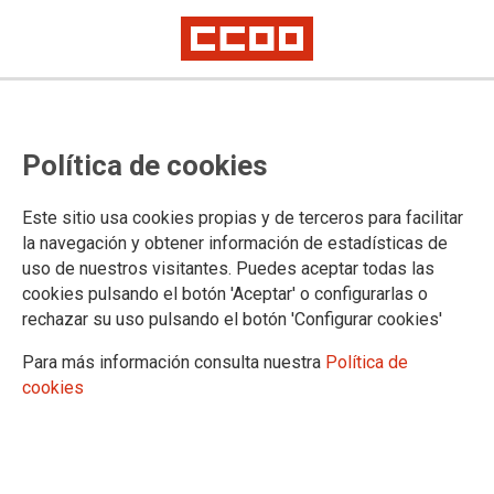
Movilizaciones del personal del
Política de cookies
Organismo Autónomo
Emergencias Madrid 112
Este sitio usa cookies propias y de terceros para facilitar
la navegación y obtener información de estadísticas de
Concentración el viernes 22 de septiembre a las 11 horas frente a la
uso de nuestros visitantes. Puedes aceptar todas las
Asamblea de Madrid
cookies pulsando el botón 'Aceptar' o configurarlas o
rechazar su uso pulsando el botón 'Configurar cookies'
20/09/2017.
TEMAS
Para más información consulta nuestra
Política de
SERVICIOS PUBLICOS
CONFLICTOS LABORALES
cookies