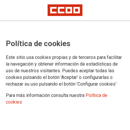
CCOO se moviliza en defensa de
Política de cookies
los 400 puestos de trabajo de
Ericsson en Fuenlabrada
Este sitio usa cookies propias y de terceros para facilitar
la navegación y obtener información de estadísticas de
Este jueves, 28 de septiembre (a las 14:30 horas), frente al
uso de nuestros visitantes. Puedes aceptar todas las
Ayuntamiento de Fuenlabrada.
cookies pulsando el botón 'Aceptar' o configurarlas o
rechazar su uso pulsando el botón 'Configurar cookies'
27/09/2017.
TEMAS
Para más información consulta nuestra
Política de
CONFLICTOS LABORALES
cookies
CCOO de Madrid ha convocado una concentración este jueves 28,
frente al Ayuntamiento de Fuenlabrada como protesta ante la
decisión de Ericsson de trasladarse a la zona norte de Madrid, lo