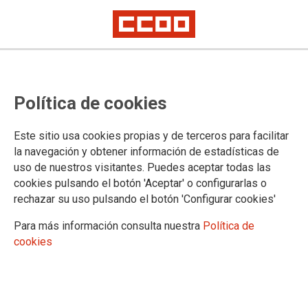
Las marchas por las pensiones
Política de cookies
dignas llegan a Madrid
Este sitio usa cookies propias y de terceros para facilitar
la navegación y obtener información de estadísticas de
10/10/2017.
uso de nuestros visitantes. Puedes aceptar todas las
TEMAS
cookies pulsando el botón 'Aceptar' o configurarlas o
PENSIONES DIGNAS
rechazar su uso pulsando el botón 'Configurar cookies'
Para más información consulta nuestra
Política de
cookies
PlaybackManifestLoadError
A network error (status 0) occurred while loading manifest