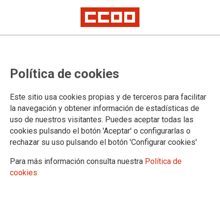
EPA TERCER TRIMESTRE
Crece el empleo, pero se
Política de cookies
mantiene la temporalidad y se
dispara la brecha de género
Este sitio usa cookies propias y de terceros para facilitar
la navegación y obtener información de estadísticas de
uso de nuestros visitantes. Puedes aceptar todas las
cookies pulsando el botón 'Aceptar' o configurarlas o
26/10/2017.
rechazar su uso pulsando el botón 'Configurar cookies'
TEMAS
Para más información consulta nuestra
Política de
PARO
cookies
Aunque la cifra de personas desempleadas en la Comunidad de
Madrid sigue siendo elevada (414.800 personas), los datos de la
EPA del tercer trimestre del año arrojan un descenso de 20.000
personas y, a la vez, un crecimiento de las personas ocupadas en