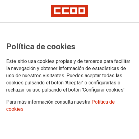
Huelga de los trabajadores que
Política de cookies
mantienen y reparan los trenes de
Alstom
Este sitio usa cookies propias y de terceros para facilitar
la navegación y obtener información de estadísticas de
uso de nuestros visitantes. Puedes aceptar todas las
Llevan demasiados recortes sobre sus espaldas y reclaman
cookies pulsando el botón 'Aceptar' o configurarlas o
un convenio digno. Unas ochocientas personas de los
rechazar su uso pulsando el botón 'Configurar cookies'
centros de Barcelona, Toledo, Murcia y Madrid pararán entre
el 7 y el 12 de noviembre
Para más información consulta nuestra
Política de
cookies
08/11/2017.
TEMAS
CONFLICTOS LABORALES