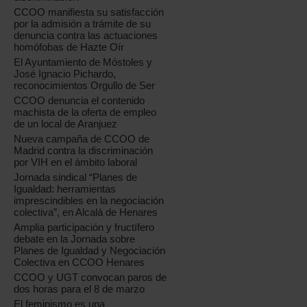
CCOO manifiesta su satisfacción
por la admisión a trámite de su
denuncia contra las actuaciones
homófobas de Hazte Oír
El Ayuntamiento de Móstoles y
José Ignacio Pichardo,
reconocimientos Orgullo de Ser
CCOO denuncia el contenido
machista de la oferta de empleo
de un local de Aranjuez
Nueva campaña de CCOO de
Madrid contra la discriminación
por VIH en el ámbito laboral
Jornada sindical “Planes de
Igualdad: herramientas
imprescindibles en la negociación
colectiva”, en Alcalá de Henares
Amplia participación y fructífero
debate en la Jornada sobre
Planes de Igualdad y Negociación
Colectiva en CCOO Henares
CCOO y UGT convocan paros de
dos horas para el 8 de marzo
El feminismo es una