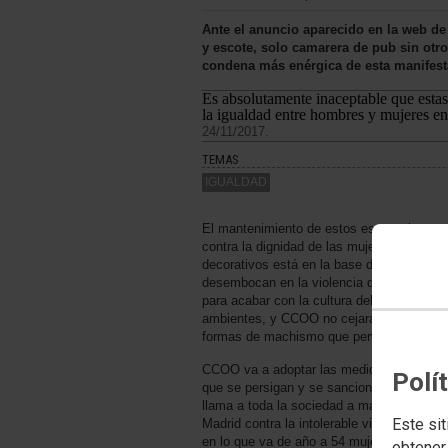
Ante el anuncio aparecido en la web de
y escote, solo camarera de pub sin ot
condena más enérgica de esta manifest
Es absolutamente inaceptable que estas
la igualdad entre hombres y mujeres en 
24/11/2017.
TEMAS
IGUALDAD
El mantenimiento de estos estereotipos q
contra la dignidad de las mujeres y buscan
decorativos está en la base de las actitu
desembocan en la violencia de género. E
para acabar con la cultura del sexismo q
ambientes, y CCOO no cejará en la lucha c
formas de machismo que perviven en nues
CCOO va a adoptar las medidas legales q
Polí
que se persigan y se sancionen estas con
llama a toda la sociedad a manifestarse e
Este sit
Madrid contra la intolerable violencia mac
en lo que va de año a 54 mujeres y 7 niño
obtener