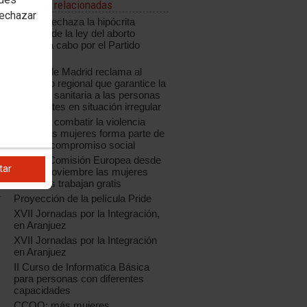
Noticias relacionadas
rechazar
CCOO rechaza la hipócrita
reforma de la ley del aborto
llevada a cabo por el Partido
Popular
CCOO de Madrid reclama al
Gobierno regional que garantice la
atención sanitaria a las personas
inmigrantes en situación irregular
Actuar y combatir la violencia
contra las mujeres forma parte de
nuestro compromiso social
Para la Comisión Europea desde
tar
el 2 de noviembre las mujeres
europeas trabajan gratis
Proyección de la película Pride
XVII Jornadas por la Integración,
en Aranjuez
XVII Jornadas por la Integración
en Aranjuez
II Curso de Informatica Básica
para personas con diferentes
capacidades
CCOO: más mujeres