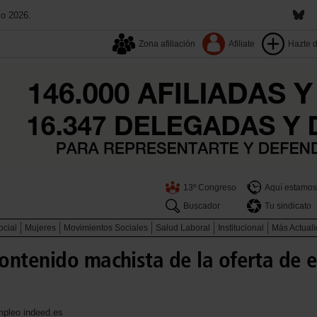
to 2026.
Zona afiliación
Afiliate
Hazte 
13º Congreso
Aquí estamos
Buscador
Tu sindicato
ocial
Mujeres
Movimientos Sociales
Salud Laboral
Institucional
Más Actual
ontenido machista de la oferta de 
mpleo indeed.es