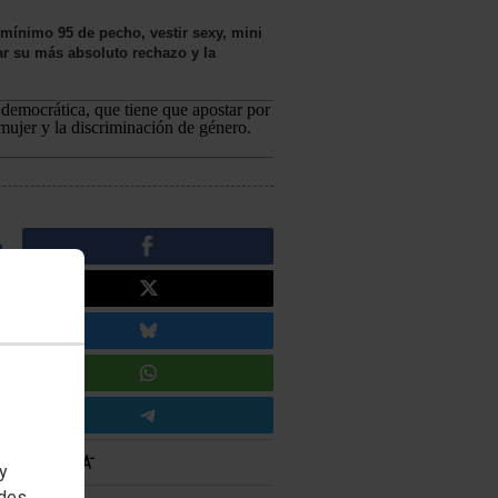
 mínimo 95 de pecho, vestir sexy, mini
r su más absoluto rechazo y la
 democrática, que tiene que apostar por
 mujer y la discriminación de género.
 y
edes