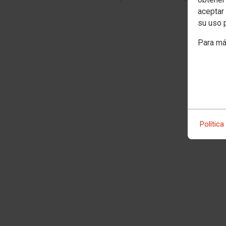
aceptar 
su uso 
Para má
Política