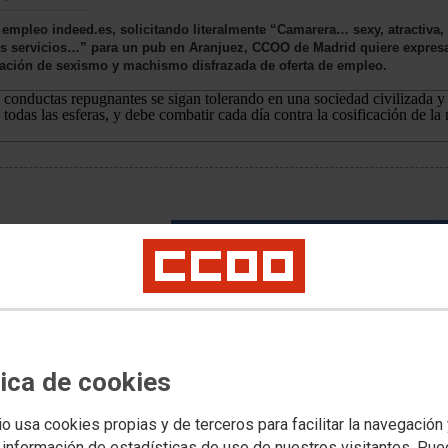
 empleo indeed.es, solicitando literalmente “Camarera… sexy, atractiva,
ros servicios…” para un pub en Aranjuez, CCOO de Madrid quiere expresa
ación de sexismo y machismo disfrazada de oferta de empleo.
 conductas repugnantes se sigan tolerando en una sociedad civilizada y
todas las esferas, y debe combatir cada día contra la cosificación de la
ue atentan gravemente
 convertirlas en objetos
des machistas que
s urgente tomar medidas
ue impera en muchos
otidiana contra todas las
tra sociedad.
ue sean necesarias para
tica de cookies
ductas inaceptables, y
ste sábado, día 25, en
io usa cookies propias y de terceros para facilitar la navegación
hista, que ha asesinado ya
s en nuestro país.
 información de estadísticas de uso de nuestros visitantes. Pu