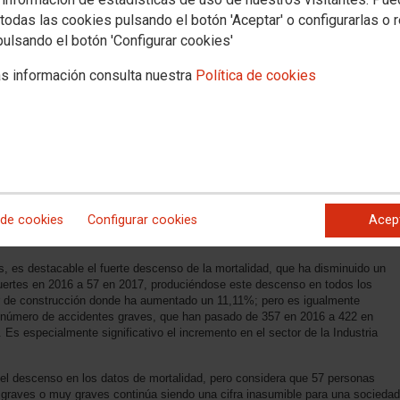
todas las cookies pulsando el botón 'Aceptar' o configurarlas o 
pulsando el botón 'Configurar cookies'
s información consulta nuestra
Política de cookies
por el Instituto Regional de Seguridad y Salud en el Trabajo, en la Comunidad
ucido un total de 89.096 accidentes de trabajo, de los cuales 72.856
al y 16.240 son accidentes in-itínere. Con respecto al año anterior, estas
 de cookies
Configurar cookies
Acep
tralidad en nuestra Comunidad de un 2,19% en los accidentes totales y de un
 así como un incremento de los accidentes in-itínere de un 1,06 %.
, es destacable el fuerte descenso de la mortalidad, que ha disminuido un
ertes en 2016 a 57 en 2017, produciéndose este descenso en todos los
or de construcción donde ha aumentado un 11,11%; pero es igualmente
l número de accidentes graves, que han pasado de 357 en 2016 a 422 en
s especialmente significativo el incremento en el sector de la Industria
el descenso en los datos de mortalidad, pero considera que 57 personas
es graves o muy graves continúa siendo una cifra inasumible para una sociedad