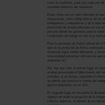
como la madrileña, pues tras cada uno de 
sociedad debemos dar respuesta.
Estas cifras son un claro indicador de qu
empeorando, como reflejo directo de los e
trabajadores y trabajadoras y de la falta
prevención de riesgos laborales en sus e
precario donde las garantías para la salu
condiciones de trabajo se ven muy merma
Para la secretaria de Salud Laboral de C
que se ha producido de forma continuada a 
empresas sigue siendo deficiente, y recue
siniestralidad presentan deficiencias que
realmente es”.
Así, hay que citar, en primer lugar, el su
acaban provocando el fallecimiento del tra
mortales; si se hiciera, siguiendo el crite
accidente que provoca la muerte del traba
aproximadamente, en un 10%.
En segundo lugar se encuentra la declara
objetivo de eludir la actuación de la Inspe
criterios objetivos, el número de accident