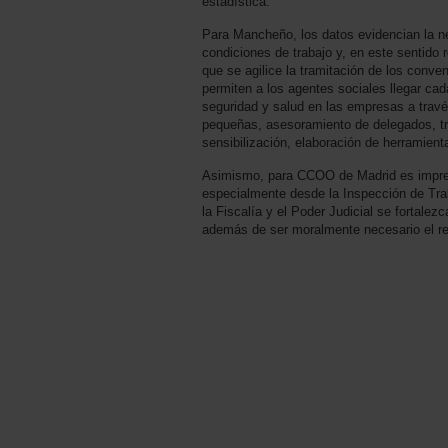
estadística.
Para Mancheño, los datos evidencian la ne
condiciones de trabajo y, en este sentido 
que se agilice la tramitación de los conve
permiten a los agentes sociales llegar cad
seguridad y salud en las empresas a trav
pequeñas, asesoramiento de delegados, tr
sensibilización, elaboración de herramient
Asimismo, para CCOO de Madrid es impresci
especialmente desde la Inspección de Trab
la Fiscalía y el Poder Judicial se fortalez
además de ser moralmente necesario el re