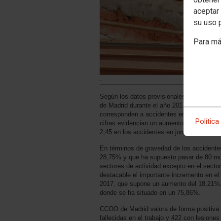
aceptar 
su uso 
Para má
.
Según los datos provisionales facilitados 
de Madrid durante el año 2017 se han prod
corresponden a accidentes en jornada labor
Política
cifras evidencian un aumento de la sinies
2,45 en los accidentes en jornada laboral,
En términos de gravedad de los accidentes
28,75% y que ha supuesto pasar de 80 mu
sectores de actividad excepto en el sect
destacable el importante incremento en e
2017, que supone un aumento del 18,21%. E
donde se ha situado en un 75,86%.
CCOO de Madrid valora de forma positiva 
fallecidas en el trabajo y 422 con lesion