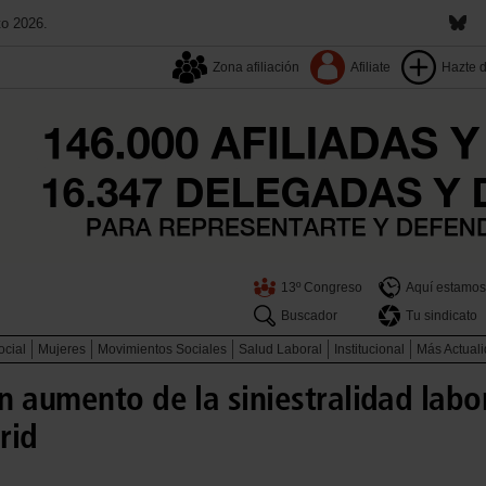
to 2026.
Zona afiliación
Afiliate
Hazte 
13º Congreso
Aquí estamos
Buscador
Tu sindicato
ocial
Mujeres
Movimientos Sociales
Salud Laboral
Institucional
Más Actual
 aumento de la siniestralidad labor
rid