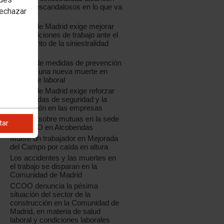
niveles escandalosos en lo que va
rechazar
de año
CCOO de Madrid exige mejorar
las condiciones de trabajo ante el
incremento de la siniestralidad
laboral
La falta de medidas de prevención
provoca una nueva muerte en
accidente laboral
CCOO de Madrid exige reforzar
las medidas de seguridad y la
prevención en las empresas
Jornada sobre mutuas en la sede
tar
de CCOO en Alcobendas
Muere un trabajador en Mejorada
del Campo por caída en altura
Los accidentes y las muertes en
el trabajo se disparan en la
Comunidad de Madrid
CCOO denuncia la pésima
situación del sector de la
construcción en la Comunidad de
Madrid, en materia de salud
laboral y condiciones laborales