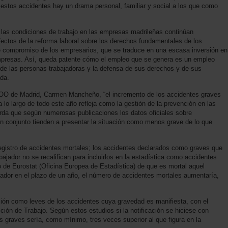
estos accidentes hay un drama personal, familiar y social a los que como
e las condiciones de trabajo en las empresas madrileñas continúan
fectos de la reforma laboral sobre los derechos fundamentales de los
 de compromiso de los empresarios, que se traduce en una escasa inversión en
mpresas. Así, queda patente cómo el empleo que se genera es un empleo
d de las personas trabajadoras y la defensa de sus derechos y de sus
da.
COO de Madrid, Carmen Mancheño, “el incremento de los accidentes graves
lo largo de todo este año refleja como la gestión de la prevención en las
rda que según numerosas publicaciones los datos oficiales sobre
 en conjunto tienden a presentar la situación como menos grave de lo que
bregistro de accidentes mortales; los accidentes declarados como graves que
bajador no se recalifican para incluirlos en la estadística como accidentes
rio de Eurostat (Oficina Europea de Estadística) de que es mortal aquel
jador en el plazo de un año, el número de accidentes mortales aumentaría,
ción como leves de los accidentes cuya gravedad es manifiesta, con el
cción de Trabajo. Según estos estudios si la notificación se hiciese con
es graves sería, como mínimo, tres veces superior al que figura en la