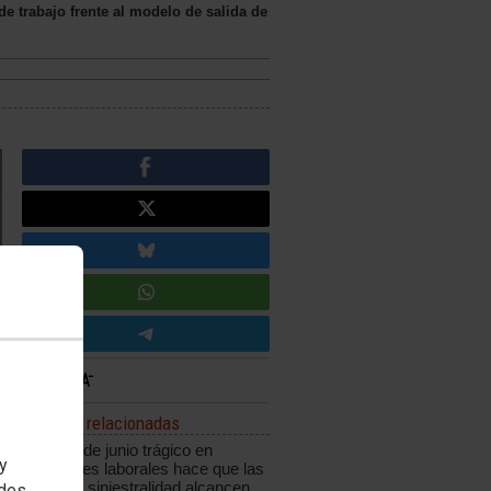
e trabajo frente al modelo de salida de
Noticias relacionadas
Un mes de junio trágico en
 y
accidentes laborales hace que las
cifras de siniestralidad alcancen
edes