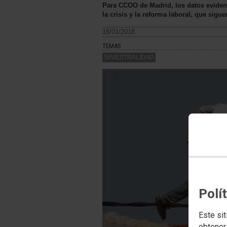
Para CCOO de Madrid, los datos evidenc
la crisis y la reforma laboral, que sig
16/01/2018.
TEMAS
SINIESTRALIDAD
Polí
Este sit
obtener