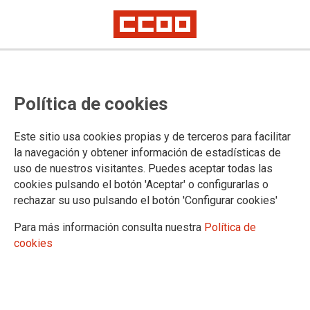
CCOO de Madrid se concentra
Política de cookies
para condenar una nueva muerte
por violencia machista
Este sitio usa cookies propias y de terceros para facilitar
la navegación y obtener información de estadísticas de
uso de nuestros visitantes. Puedes aceptar todas las
30/01/2018.
cookies pulsando el botón 'Aceptar' o configurarlas o
rechazar su uso pulsando el botón 'Configurar cookies'
TEMAS
VIOLENCIA DE GENERO
Para más información consulta nuestra
Política de
cookies