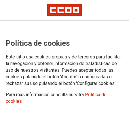
Seminario: Estrategias de Acción
Política de cookies
Sindical ante la nueva Ley de
Contratos del Sector Público
Este sitio usa cookies propias y de terceros para facilitar
la navegación y obtener información de estadísticas de
El miércoles 21 de febrero, 9:45 h, sala Proceso 1001, C/Lope de Vega,
uso de nuestros visitantes. Puedes aceptar todas las
38 1ª planta. Madrid
cookies pulsando el botón 'Aceptar' o configurarlas o
El próximo 8 de marzo entra en vigor la nueva ley que va a
rechazar su uso pulsando el botón 'Configurar cookies'
regular la contratación en el Sector Público.
Para más información consulta nuestra
Política de
14/02/2018.
cookies
TEMAS
SERVICIOS PUBLICOS
La nueva ley, a la que CCOO ha