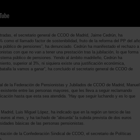
tradas, el secretario general de CCOO de Madrid, Jaime Cedrún, ha
 como el llamado factor de sostenibilidad, fruto de la reforma del PP del añ
ma público de pensiones”, ha denunciado. Cedrún ha manifestado el rechazo a
onistas con que no van a tener una prestación tras la jubilación, lo que forma
 sistema público de pensiones. Yendo al ámbito madrileño, Cedrún ha
iento, superior al 3%, ni siquiera existe una justificación económica,
batalla la vamos a ganar”, ha concluido el secretario general de CCOO de
eral de la Federación de Pensionistas y Jubilados de CCOO de Madrid, Manuel
n” existente entre las personas mayores, que les lleva a seguir reclamando
dicación hasta que esta sea atendida. “Hay que seguir luchando y es lo que
 Madrid, Luis Miguel López, ha indicado que en la región un tercio de las
euros al mes, y ha tachado de “absurda” la subida prevista de dos euros
esidades básicas de las personas pensionistas.
ntación de la Confederación Sindical de CCOO, el secretario de Políticas
o.