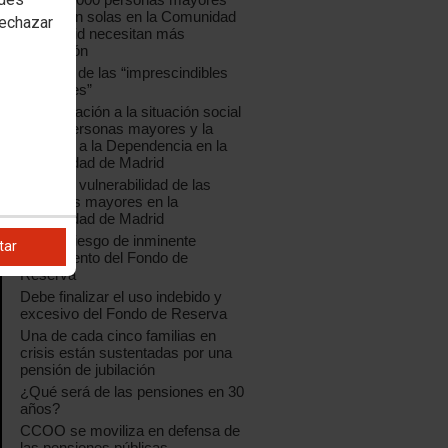
que viven solas en la Comunidad
rechazar
de Madrid necesitan más
protección
El futuro de las “imprescindibles
pensiones”
Aproximación a la situación social
de las personas mayores y la
atención a la Dependencia en la
Comunidad de Madrid
Crece la vulnerabilidad de las
personas mayores en la
Comunidad de Madrid
Ante el riesgo de inminente
tar
agotamiento del Fondo de
Reserva
Debe finalizar el uso indebido y
excesivo del Fondo de Reserva
Una de cada cinco familias en
crisis están sustentadas por una
pensión de jubilación
¿Qué será de las pensiones en 30
años?
CCOO se moviliza en defensa de
las pensiones públicas