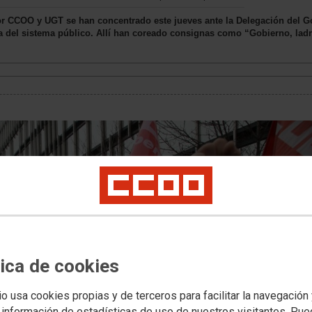
r CCOO y UGT se han concentrado este jueves ante la Delegación del Go
 del sistema público. Allí han coreado consignas como “Gobierno, ladr
tica de cookies
io usa cookies propias y de terceros para facilitar la navegación
 información de estadísticas de uso de nuestros visitantes. Pu