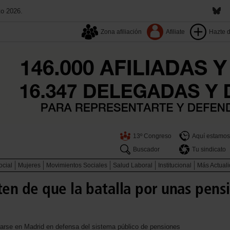
to 2026.
Zona afiliación
Afiliate
Hazte 
13º Congreso
Aquí estamos
Buscador
Tu sindicato
ocial
Mujeres
Movimientos Sociales
Salud Laboral
Institucional
Más Actual
en de que la batalla por unas pens
arse en Madrid en defensa del sistema público de pensiones