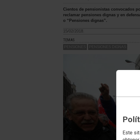
Cientos de pensionistas convocados po
reclamar pensiones dignas y en defensa
o “Pensiones dignas”.
15/02/2018.
TEMAS
PENSIONES
PENSIONES DIGNAS
Polí
Este sit
obtener