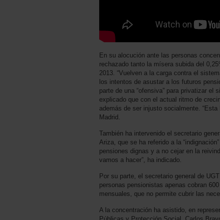
En su alocución ante las personas concen
rechazado tanto la mísera subida del 0,25%
2013. “Vuelven a la carga contra el siste
los intentos de asustar a los futuros pensi
parte de una “ofensiva” para privatizar el
explicado que con el actual ritmo de crecim
además de ser injusto socialmente. “Esta 
Madrid.
También ha intervenido el secretario gen
Ariza, que se ha referido a la “indignació
pensiones dignas y a no cejar en la reivin
vamos a hacer”, ha indicado.
Por su parte, el secretario general de UGT
personas pensionistas apenas cobran 600 
mensuales, que no permite cubrir las nec
A la concentración ha asistido, en represe
Públicas y Protección Social, Carlos Brav