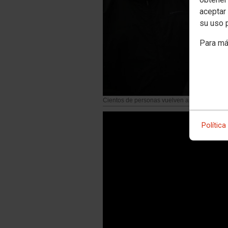
aceptar 
su uso 
Para má
Cientos de personas vuelven a concentrarse
Política