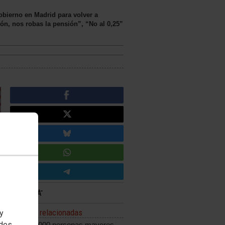
bierno en Madrid para volver a
ón, nos robas la pensión”, “No al 0,25”
Noticias relacionadas
 y
edes
Las 230.000 personas mayores