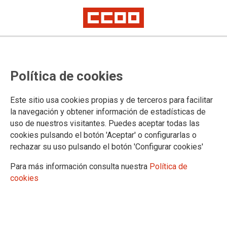
CCOO moviliza a sus delegados y
Política de cookies
delegadas en la Comarca Sur para
la Huelga feminista del 8 de
Este sitio usa cookies propias y de terceros para facilitar
marzo
la navegación y obtener información de estadísticas de
uso de nuestros visitantes. Puedes aceptar todas las
cookies pulsando el botón 'Aceptar' o configurarlas o
La asamblea celebrada este martes en Getafe, en la que
rechazar su uso pulsando el botón 'Configurar cookies'
también han intervenido el secretario general de la
Confederación Sindical, Unai Sordo, y el secretario general
Para más información consulta nuestra
Política de
de CCOO-Madrid, Jaime Cedrún, ha reivindicado un
cookies
sindicato “a la ofensiva” para que la huelga “sea un éxito”.
20/02/2018.
TEMAS