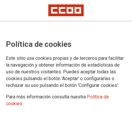
Respaldo total de la Cumbre
Política de cookies
Social de Madrid a la huelga
general del 8 de marzo
Este sitio usa cookies propias y de terceros para facilitar
la navegación y obtener información de estadísticas de
Las organizaciones sociales aprueban una declaración de apoyo a la
uso de nuestros visitantes. Puedes aceptar todas las
movilización, de cuyo éxito se han mostrado convencidas
cookies pulsando el botón 'Aceptar' o configurarlas o
rechazar su uso pulsando el botón 'Configurar cookies'
27/02/2018.
TEMAS
Para más información consulta nuestra
Política de
8DEMARZO
cookies