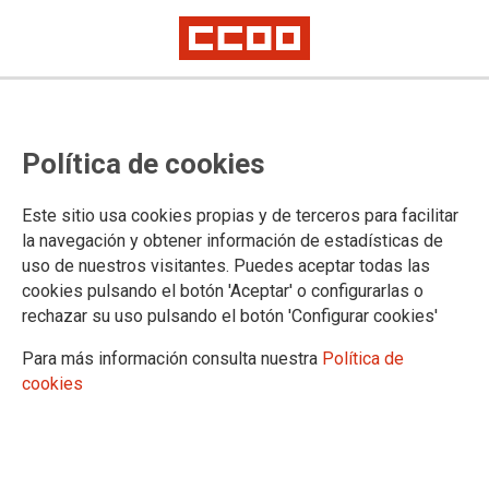
Acto de Jóvenes de CCOO y el
Política de cookies
Frente de Estudiantes en apoyo a
la huelga del 8M
Este sitio usa cookies propias y de terceros para facilitar
la navegación y obtener información de estadísticas de
uso de nuestros visitantes. Puedes aceptar todas las
Representantes de Jóvenes CCOO y del Frente de
cookies pulsando el botón 'Aceptar' o configurarlas o
Estudiantes comparecerán mañana, 8 de marzo, ante los
rechazar su uso pulsando el botón 'Configurar cookies'
medios de comunicación para hacer visible la alianza entre el
movimiento estudiantil y la juventud del movimiento sindical
Para más información consulta nuestra
Política de
en apoyo a la huelga de dos horas por turno convocada por
cookies
los sindicatos.
07/03/2018.
TEMAS
8DEMARZO