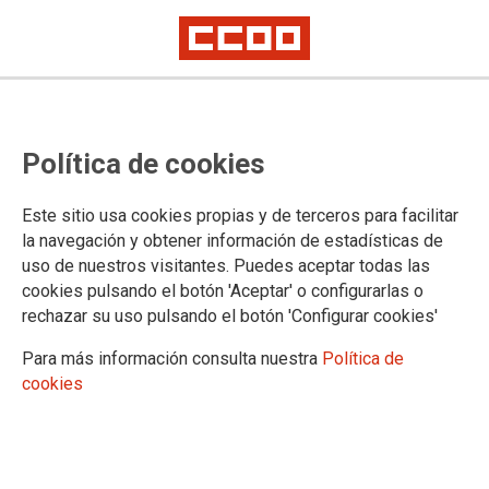
CCOO convoca huelga en las
Política de cookies
radiales R3 y R5 los días 28, 29 y
30 de marzo, y 1, 2 y 3 de abril
Este sitio usa cookies propias y de terceros para facilitar
la navegación y obtener información de estadísticas de
uso de nuestros visitantes. Puedes aceptar todas las
CCOO convoca huelga los próximos días 28, 29,30 de marzo
cookies pulsando el botón 'Aceptar' o configurarlas o
y 1, 2 y 3 de abril ante la actual situación de bloqueo y falta
rechazar su uso pulsando el botón 'Configurar cookies'
de negociación en las autopistas R3 y R5, que impide la firma
de un nuevo convenio colectivo.
Para más información consulta nuestra
Política de
cookies
26/03/2018.
TEMAS
CONFLICTOS LABORALES