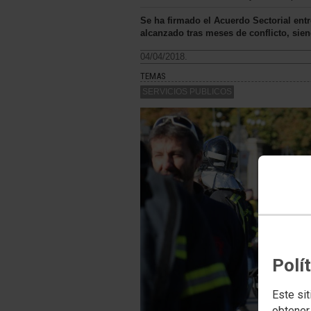
Se ha firmado el Acuerdo Sectorial ent
alcanzado tras meses de conflicto, sien
04/04/2018.
TEMAS
SERVICIOS PUBLICOS
Polí
Este sit
obtener