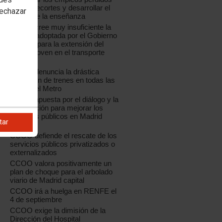
por los recortes y desarrollar el
rechazar
sector de la enseñanza
CCOO cree muy insuficiente la
medida adoptada por el Gobierno
regional para la extensión del
Abono Joven en el transporte
público
CCOO denuncia la drástica
reducción de trenes en todas las
líneas del Metro
CCOO apuesta por el diálogo y la
negociación para mejorar los
servicios públicos en Madrid
tar
capital
CCOO defiende el rescate de los
servicios públicos privatizados o
externalizados
CCOO valora positivamente un
plan de choque para el arbolado
viario de Madrid capital
CCOO irá a huelga en RENFE el
4 de septiembre
CCOO exige la dimisión de la
Dirección del Hospital