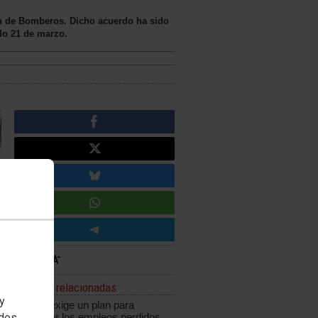
ión de Bomberos. Dicho acuerdo ha sido
ado 21 de marzo.
Noticias relacionadas
 y
CCOO exige un plan para
edes
recuperar los empleos perdidos