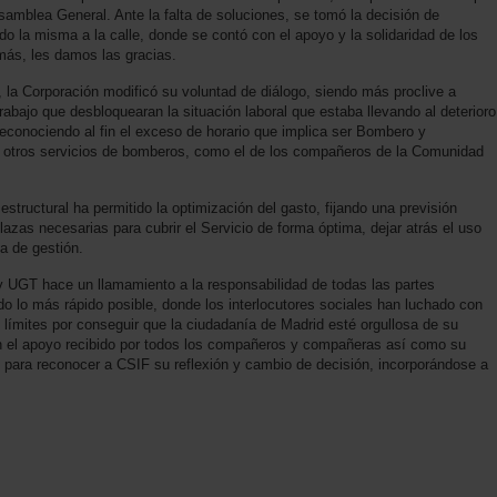
mblea General. Ante la falta de soluciones, se tomó la decisión de
ando la misma a la calle, donde se contó con el apoyo y la solidaridad de los
más, les damos las gracias.
o, la Corporación modificó su voluntad de diálogo, siendo más proclive a
abajo que desbloquearan la situación laboral que estaba llevando al deterioro
reconociendo al fin el exceso de horario que implica ser Bombero y
en otros servicios de bomberos, como el de los compañeros de la Comunidad
 estructural ha permitido la optimización del gasto, fijando una previsión
lazas necesarias para cubrir el Servicio de forma óptima, dejar atrás el uso
a de gestión.
UGT hace un llamamiento a la responsabilidad de todas las partes
o lo más rápido posible, donde los interlocutores sociales han luchado con
 límites por conseguir que la ciudadanía de Madrid esté orgullosa de su
 el apoyo recibido por todos los compañeros y compañeras así como su
n para reconocer a CSIF su reflexión y cambio de decisión, incorporándose a