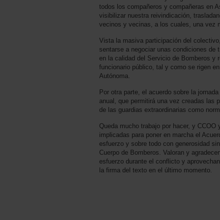
todos los compañeros y compañeras en Asa
visibilizar nuestra reivindicación, traslad
vecinos y vecinas, a los cuales, una vez 
Vista la masiva participación del colectiv
sentarse a negociar unas condiciones de tr
en la calidad del Servicio de Bomberos y 
funcionario público, tal y como se rigen 
Autónoma.
Por otra parte, el acuerdo sobre la jornada
anual, que permitirá una vez creadas las p
de las guardias extraordinarias como norm
Queda mucho trabajo por hacer, y CCOO y 
implicadas para poner en marcha el Acuerd
esfuerzo y sobre todo con generosidad sin
Cuerpo de Bomberos. Valoran y agradecen
esfuerzo durante el conflicto y aprovecha
la firma del texto en el último momento.