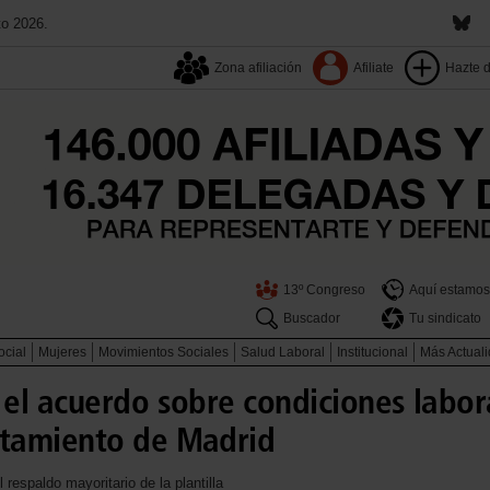
to 2026.
Zona afiliación
Afiliate
Hazte 
13º Congreso
Aquí estamos
Buscador
Tu sindicato
ocial
Mujeres
Movimientos Sociales
Salud Laboral
Institucional
Más Actual
el acuerdo sobre condiciones labor
tamiento de Madrid
 respaldo mayoritario de la plantilla