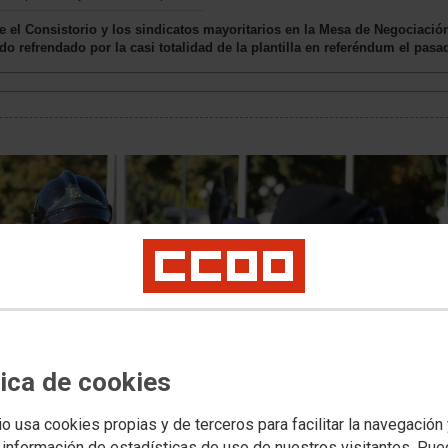
re el Consistorio y los sindicatos mayoritarios en la Mesa de Negociac
do refrendado por la casi totalidad de la plantilla en referéndum el pas
tica de cookies
io usa cookies propias y de terceros para facilitar la navegación
 información de estadísticas de uso de nuestros visitantes. Pu