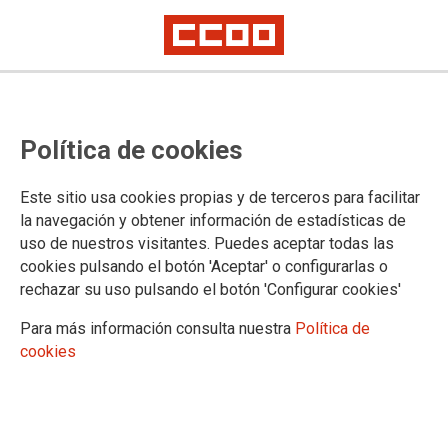
CCOO y UGT de Madrid hacen un
Política de cookies
llamamiento a seguir defendiendo
el futuro de las pensiones
Este sitio usa cookies propias y de terceros para facilitar
la navegación y obtener información de estadísticas de
Los sindicatos se manifestarán el domingo en Madrid ante el riesgo que
uso de nuestros visitantes. Puedes aceptar todas las
corre la cuantía de las prestaciones
cookies pulsando el botón 'Aceptar' o configurarlas o
En defensa de las pensiones presentes y futuras, CCOO y
rechazar su uso pulsando el botón 'Configurar cookies'
UGT han llamado a la ciudadanía madrileña a salir a la calle
el próximo domingo, día 15, a las 11,30 horas, desde Neptuno
Para más información consulta nuestra
Política de
hasta Sol, recorrido que incluye el paso por el Congreso de
cookies
los Diputados. El llamamiento lo ha hecho el secretario
general de CCOO de Madrid, Jaime Cedrún, quien ha
matizado que la movilización no es solo en defensa de los
actuales pensionistas, sino para que se garantice una