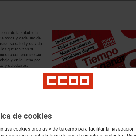
ional de la salud y la
r a todos y cada uno de
rdido su salud y su vida
las que realizan su
 nuestro compromiso con
rabajo y en la lucha por
as y saludables.
ufrimiento y la muerte en
no que es una
icadas que generan
aldades en el trabajo y en
as 11:00h. en el Auditorio
drid. En el desarrollo de
les de salud laboral
tica de cookies
armen Mancheño
CCOO de Madrid, Jaime
io usa cookies propias y de terceros para facilitar la navegación
Unai Sordo.
 información de estadísticas de uso de nuestros visitantes. Pu