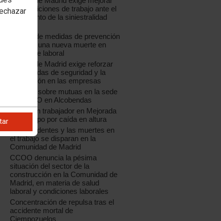
CCOO de Madrid exige mejorar
las condiciones de trabajo ante el
rechazar
incremento de la siniestralidad
laboral
La falta de medidas de prevención
provoca una nueva muerte en
accidente laboral
CCOO de Madrid exige reforzar
las medidas de seguridad y la
prevención en las empresas
Jornada sobre mutuas en la sede
de CCOO en Alcobendas
Muere un trabajador en Mejorada
del Campo por caída en altura
tar
Los accidentes y las muertes en
el trabajo se disparan en la
Comunidad de Madrid
CCOO denuncia la pésima
situación del sector de la
construcción en la Comunidad de
Madrid, en materia de salud
laboral y condiciones laborales
Concentración de repulsa tras el
accidente mortal de
Ciempozuelos