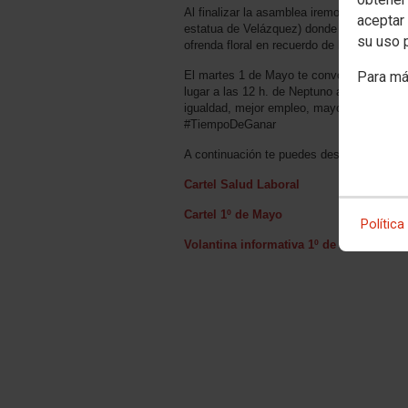
Al finalizar la asamblea iremos hasta el Pa
aceptar 
estatua de Velázquez) donde haremos una
su uso 
ofrenda floral en recuerdo de las personas
El martes 1 de Mayo te convocamos a la 
Para má
lugar a las 12 h. de Neptuno a Sol,con el
igualdad, mejor empleo, mayores salarios
#TiempoDeGanar
A continuación te puedes descargar los si
Cartel Salud Laboral
Cartel 1º de Mayo
Política
Volantina informativa 1º de Mayo