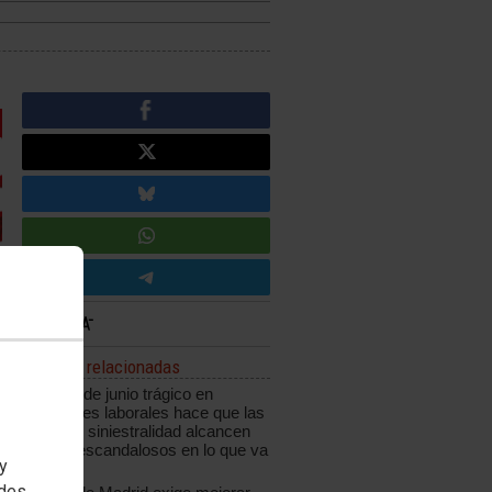
Noticias relacionadas
Un mes de junio trágico en
accidentes laborales hace que las
cifras de siniestralidad alcancen
niveles escandalosos en lo que va
 y
de año
edes