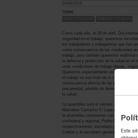
24/04/2018.
TEMAS
SINIESTRALIDAD
PRIMERO DE MAYO
Como cada año, el 28 de abril, Día internac
seguridad en el trabajo, queremos recorda
los trabajadores y trabajadoras que han pe
como consecuencia de las condiciones en 
trabajo, pero también queremos reafirmar
la defensa y protección de la salud en el t
unas condiciones de trabajo dignas, segur
Queremos especialmente recordar que el s
el trabajo no son fruto de la casualidad si
consecuencia directa de las políticas apl
precariedad, pérdida de derechos y desigu
la salud.
La asamblea será el viernes 27 de abril a l
Marcelino Camacho C/ Lope de Vega, 40 Ma
la asamblea contaremos con los responsab
Polí
confederal y regional, Pedro Linares y C
respectivamente, secretario general de 
Este sit
Cedrún y el secretario general de CCOO, 
obtener