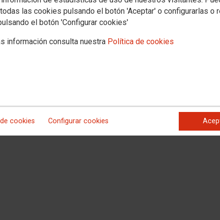
seo del Prado (junto a la
todas las cookies pulsando el botón 'Aceptar' o configurarlas o 
 concentración y una
pulsando el botón 'Configurar cookies'
 fallecidas en 2017.
Asamblea delegados 1º mayo 28 abril
manifestación que tendrá
s información consulta nuestra
Política de cookies
 lema "Tiempo de ganar:
, pensiones dignas"
guientes materiales:
 de cookies
Configurar cookies
Acep