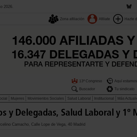
to 2026.
Zona afiliación
Afiliate
Hazte 
13º Congreso
Aquí estamos
Buscador
Tu sindicato
ocial
Mujeres
Movimientos Sociales
Salud Laboral
Institucional
Más Actual
 y Delegadas, Salud Laboral y 1º
arcelino Camacho, Calle Lope de Vega, 40 Madrid