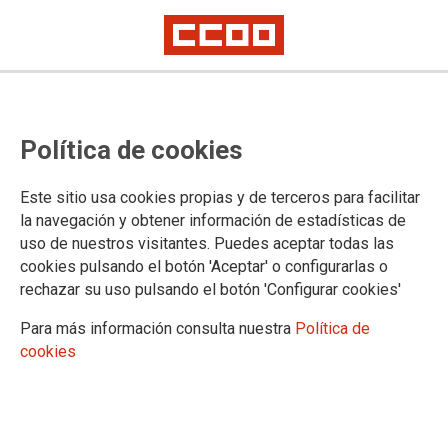
El Tribunal Supremo contradice al
Política de cookies
presidente de la Comunidad de
Madrid y considera ilegal despedir
Este sitio usa cookies propias y de terceros para facilitar
interinos en verano
la navegación y obtener información de estadísticas de
uso de nuestros visitantes. Puedes aceptar todas las
cookies pulsando el botón 'Aceptar' o configurarlas o
rechazar su uso pulsando el botón 'Configurar cookies'
09/07/2018.
TEMAS
Para más información consulta nuestra
Política de
ENSEÑANZA
cookies
El jueves pasado, el presidente de la Comunidad de Madrid, Ángel
Garrido, proclamaba con luz y taquígrafos que el pago a los
profesores interinos con siete meses trabajados estaba asegurado,